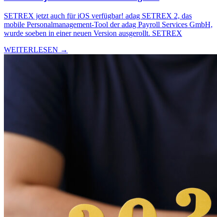
SETREX jetzt auch für iOS verfügbar! adag SETREX 2, das
mobile Personalmanagement-Tool der adag Payroll Services GmbH,
wurde soeben in einer neuen Version ausgerollt. SETREX
WEITERLESEN →