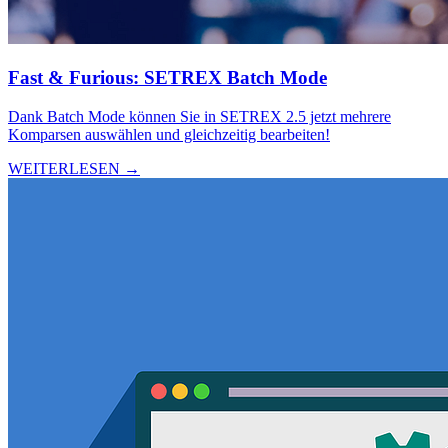
Fast & Furious: SETREX Batch Mode
Dank Batch Mode können Sie in SETREX 2.5 jetzt mehrere
Komparsen auswählen und gleichzeitig bearbeiten!
WEITERLESEN →