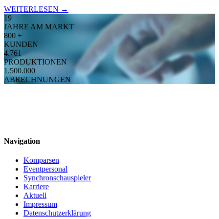
WEITERLESEN →
19
JAHRE AM MARKT
800
+
KUNDEN
4.761
PRODUKTIONEN
1.500.000
ABRECHNUNGEN
Navigation
Komparsen
Eventpersonal
Synchronschauspieler
Karriere
Aktuell
Impressum
Datenschutzerklärung